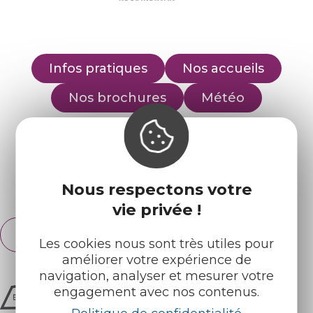
Infos pratiques
Nos accueils
Nos brochures
Météo
Retrouvez-nous sur :
Nous respectons votre
Espace pro
Partenaires
vie privée !
Français
English
Les cookies nous sont très utiles pour
améliorer votre expérience de
navigation, analyser et mesurer votre
engagement avec nos contenus.