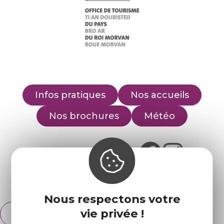
Infos pratiques
Nos accueils
Nos brochures
Météo
Retrouvez-nous sur :
Espace pro
Partenaires
Nous respectons votre
vie privée !
Français
English