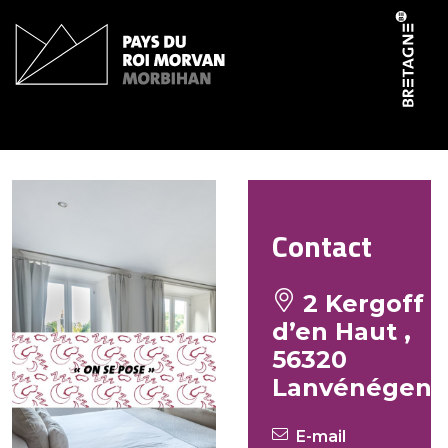
Panneau de gestion des cookies
Les Crinières de l’Ouest
Contact
2 Kergoff
d’en Haut ,
56320
Lanvénégen
E-mail