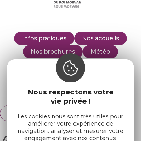
Infos pratiques
Nos accueils
Nos brochures
Météo
Retrouvez-nous sur :
Nous respectons votre
Espace pro
Partenaires
vie privée !
Français
English
Les cookies nous sont très utiles pour
améliorer votre expérience de
navigation, analyser et mesurer votre
engagement avec nos contenus.