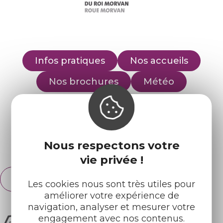
Infos pratiques
Nos accueils
Nos brochures
Météo
Retrouvez-nous sur :
Nous respectons votre
Espace pro
Partenaires
vie privée !
Français
English
Les cookies nous sont très utiles pour
améliorer votre expérience de
navigation, analyser et mesurer votre
engagement avec nos contenus.