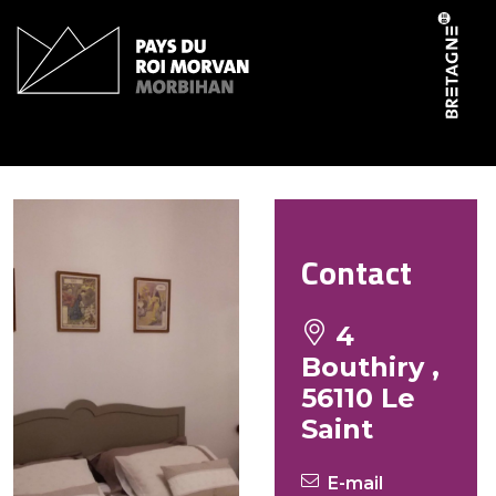
Panneau de gestion des cookies
Les chambres de Marie
Contact
4
Bouthiry ,
56110 Le
Saint
E-mail