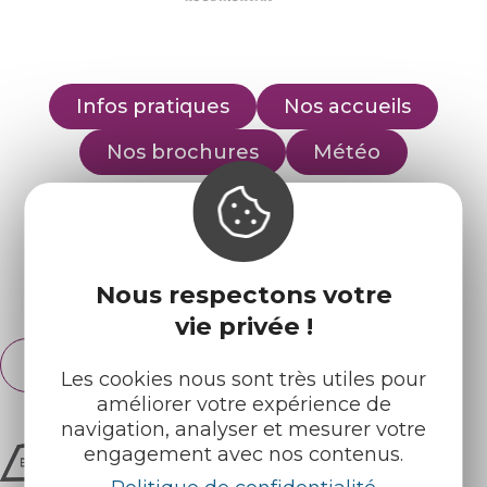
Infos pratiques
Nos accueils
Nos brochures
Météo
Retrouvez-nous sur :
Nous respectons votre
Espace pro
Partenaires
vie privée !
Français
English
Les cookies nous sont très utiles pour
améliorer votre expérience de
navigation, analyser et mesurer votre
engagement avec nos contenus.