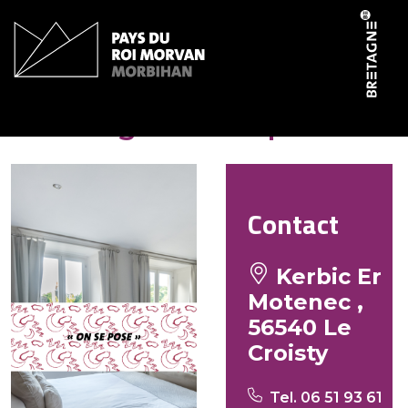
Panneau de gestion des cookies
Le village de Loup
Contact
Kerbic Er
Motenec ,
56540 Le
Croisty
Tel. 06 51 93 61