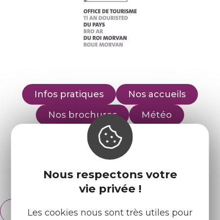
Infos pratiques
Nos accueils
Nos brochures
Météo
Retrouvez-nous sur :
Nous respectons votre
Espace pro
Partenaires
vie privée !
Français
Les cookies nous sont très utiles pour
English