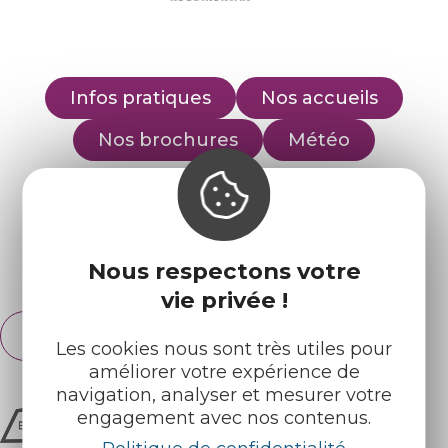
Infos pratiques
Nos accueils
Nos brochures
Météo
Retrouvez-nous sur :
Nous respectons votre
Espace pro
Partenaires
vie privée !
Français
English
Les cookies nous sont très utiles pour
améliorer votre expérience de
navigation, analyser et mesurer votre
engagement avec nos contenus.