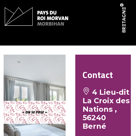
Panneau de gestion des cookies
Le Dain Josiane
Contact
4 Lieu-dit
La Croix des
Nations ,
56240
Berné