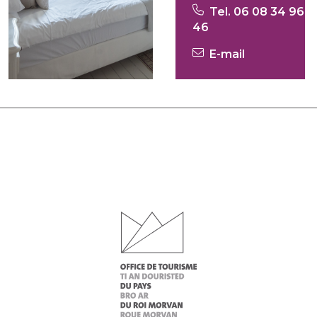
Tel. 06 08 34 96
46
E-mail