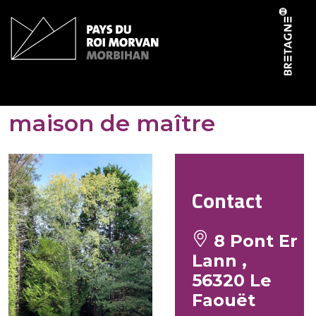
Panneau de gestion des cookies
Le Clos Er Lann – La
maison de maître
Contact
8 Pont Er
Lann ,
56320 Le
Faouët