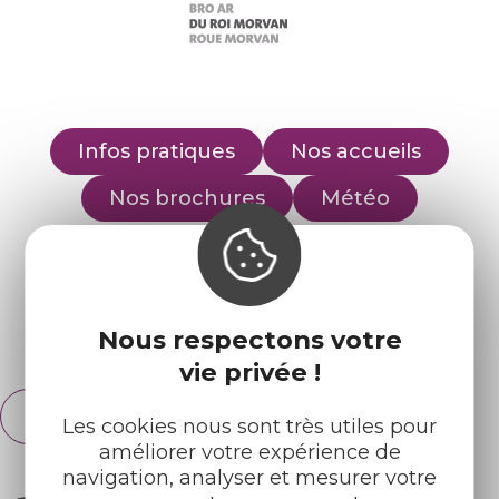
Infos pratiques
Nos accueils
Nos brochures
Météo
Retrouvez-nous sur :
Nous respectons votre
Espace pro
Partenaires
vie privée !
Français
English
Les cookies nous sont très utiles pour
améliorer votre expérience de
navigation, analyser et mesurer votre