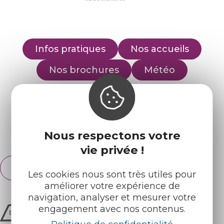
Infos pratiques
Nos accueils
Nos brochures
Météo
Retrouvez-nous sur :
Nous respectons votre
Espace pro
Partenaires
vie privée !
Français
English
Les cookies nous sont très utiles pour
améliorer votre expérience de
navigation, analyser et mesurer votre
engagement avec nos contenus.