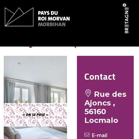
Panneau de gestion des cookies
Lanoy Christophe
Contact
Rue des
Ajoncs ,
56160
Locmalo
E-mail