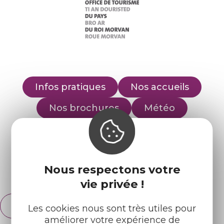
Infos pratiques
Nos accueils
Nos brochures
Météo
Retrouvez-nous sur :
Nous respectons votre
Espace pro
Partenaires
vie privée !
Français
Les cookies nous sont très utiles pour
English
améliorer votre expérience de