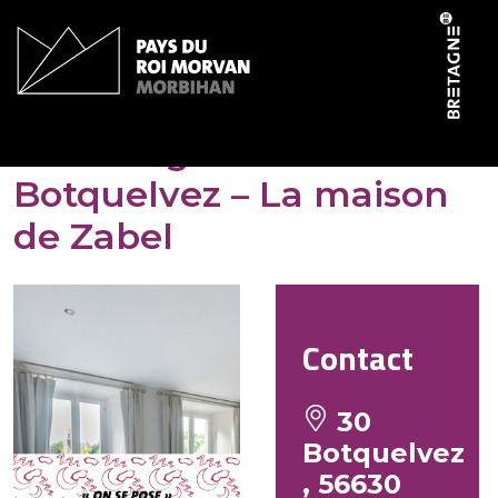
Panneau de gestion des cookies
L’Ermitage de
Botquelvez – La maison
de Zabel
Contact
30
Botquelvez
, 56630