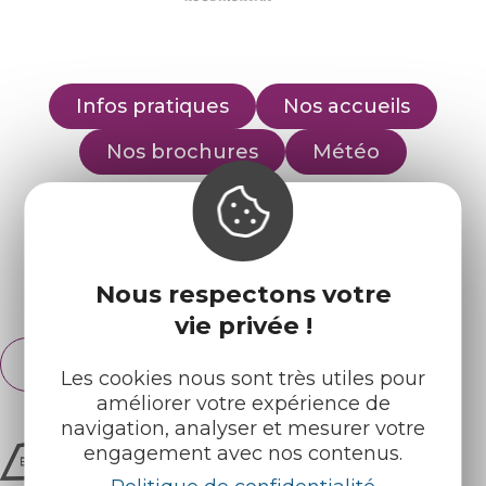
Infos pratiques
Nos accueils
Nos brochures
Météo
Retrouvez-nous sur :
Nous respectons votre
Espace pro
Partenaires
vie privée !
Français
English
Les cookies nous sont très utiles pour
améliorer votre expérience de
navigation, analyser et mesurer votre
engagement avec nos contenus.