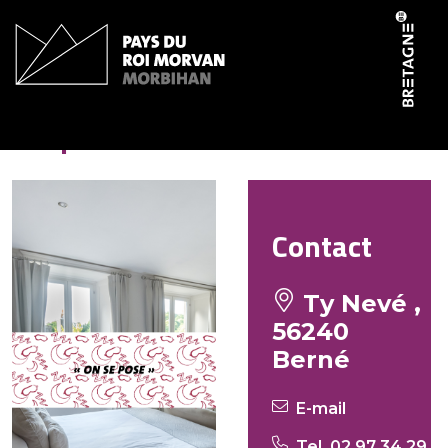
Panneau de gestion des cookies
L’Épée
Contact
Ty Nevé ,
56240
Berné
E-mail
Tel. 02 97 34 29