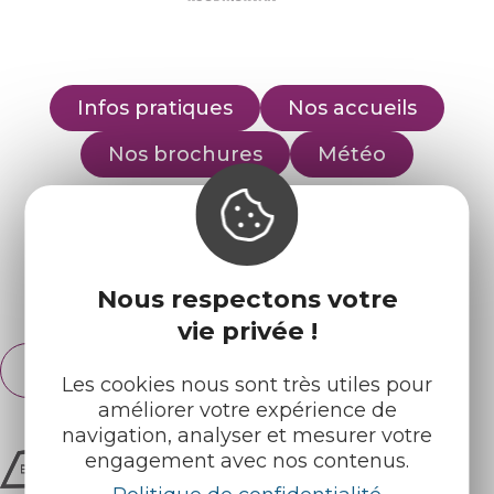
Infos pratiques
Nos accueils
Nos brochures
Météo
Retrouvez-nous sur :
Nous respectons votre
Espace pro
Partenaires
vie privée !
Français
English
Les cookies nous sont très utiles pour
améliorer votre expérience de
navigation, analyser et mesurer votre
engagement avec nos contenus.