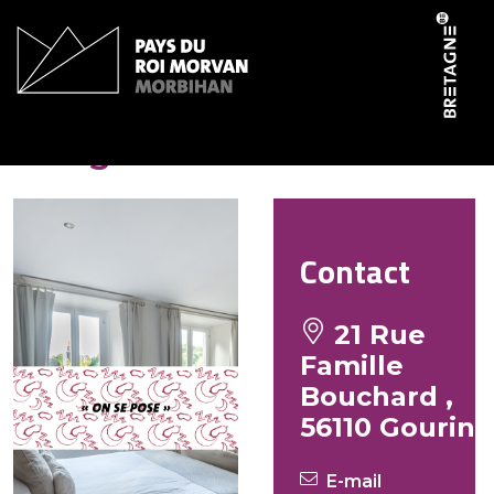
Panneau de gestion des cookies
Hongla Maëva
Contact
21 Rue
Famille
Bouchard ,
56110 Gourin
E-mail