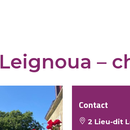
Leignoua – 
Contact
2 Lieu-dit L