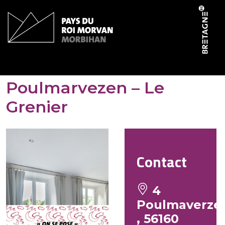
Panneau de gestion des cookies
Gites de la forêt de
Poulmarvezen – Le
Grenier
Contact
4
Poulmaverze
, 56160