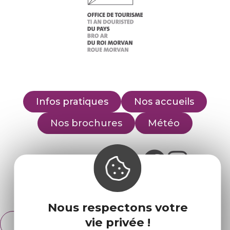
Infos pratiques
Nos accueils
Nos brochures
Météo
Retrouvez-nous sur :
Espace pro
Partenaires
Nous respectons votre
vie privée !
Français
English