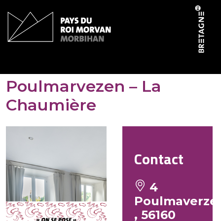
Panneau de gestion des cookies
Gites de la forêt de
Poulmarvezen – La
Chaumière
Contact
4
Poulmaverze
, 56160