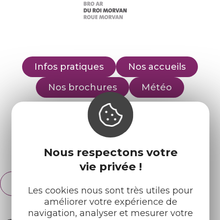
Infos pratiques
Nos accueils
Nos brochures
Météo
Retrouvez-nous sur :
Nous respectons votre
Espace pro
Partenaires
vie privée !
Français
English
Les cookies nous sont très utiles pour
améliorer votre expérience de
navigation, analyser et mesurer votre