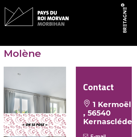
Panneau de gestion des cookies
Gîtes de Kermoel – Ile de
Molène
Contact
1 Kermoël
, 56540
Kernascléde
E-mail