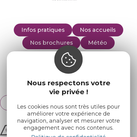
Infos pratiques
Nos accueils
Nos brochures
Météo
Retrouvez-nous sur :
Nous respectons votre
Espace pro
Partenaires
vie privée !
Français
English
Les cookies nous sont très utiles pour
améliorer votre expérience de
navigation, analyser et mesurer votre
engagement avec nos contenus.