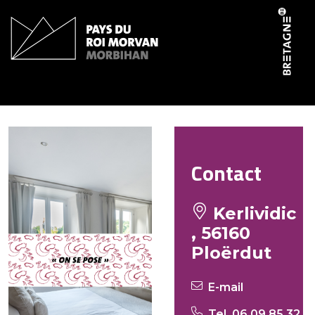
Panneau de gestion des cookies
Gites de Kerlividic – Jade
Contact
Kerlividic
, 56160
Ploërdut
E-mail
Tel. 06 09 85 32