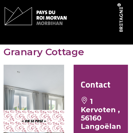
Panneau de gestion des cookies
Gîtes de Kerhotten –
Granary Cottage
Contact
1
Kervoten ,
56160
Langoëlan