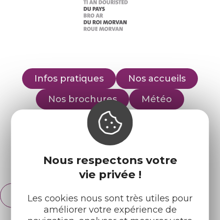
Infos pratiques
Nos accueils
Nos brochures
Météo
Retrouvez-nous sur :
Nous respectons votre
Espace pro
Partenaires
vie privée !
Français
Les cookies nous sont très utiles pour
English
améliorer votre expérience de