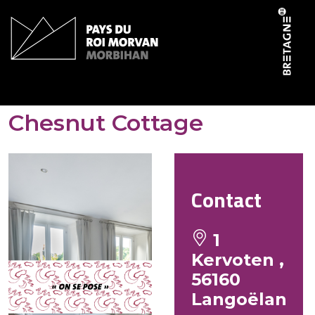
Panneau de gestion des cookies
Gîtes de Kerhotten –
Chesnut Cottage
Contact
1
Kervoten ,
56160
Langoëlan