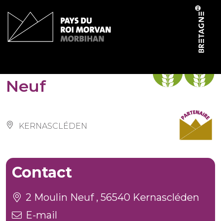
Panneau de gestion des cookies
Gîte du Moulin
Neuf
KERNASCLÉDEN
Contact
2 Moulin Neuf , 56540 Kernascléden
E-mail