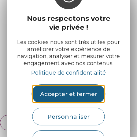
Nous respectons votre
vie privée !
Les cookies nous sont très utiles pour
améliorer votre expérience de
Infos pratiques
Nos accueils
navigation, analyser et mesurer votre
Nos brochures
Météo
engagement avec nos contenus.
Politique de confidentialité
Retrouvez-nous sur :
Accepter et fermer
Espace pro
Partenaires
Personnaliser
Français
English