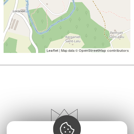
| Map data ©
Leaflet
OpenStreetMap contributors