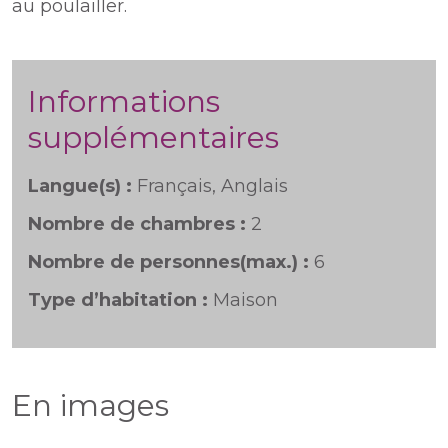
au poulailler.
Informations
supplémentaires
Langue(s) :
Français, Anglais
Nombre de chambres :
2
Nombre de personnes(max.) :
6
Type d’habitation :
Maison
En images