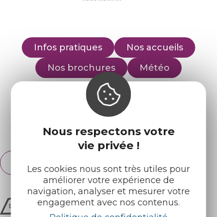
Infos pratiques
Nos accueils
Nos brochures
Météo
Retrouvez-nous sur :
Nous respectons votre
Espace pro
Partenaires
vie privée !
Français
English
Les cookies nous sont très utiles pour
améliorer votre expérience de
navigation, analyser et mesurer votre
engagement avec nos contenus.