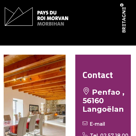
Panneau de gestion des cookies
Gite de Penfao
Contact
Penfao ,
56160
Langoëlan
E-mail
Tel. 02 57 18 00