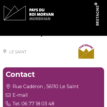
Panneau de gestion des cookies
Gîte d’étape communal
LE SAINT
Contact
Rue Cadéron , 56110 Le Saint
E-mail
Tel. 06 77 18 03 48