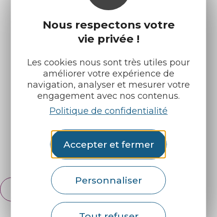
Nous respectons votre
vie privée !
Les cookies nous sont très utiles pour
Infos pratiques
Nos accueils
améliorer votre expérience de
navigation, analyser et mesurer votre
Nos brochures
Météo
engagement avec nos contenus.
Politique de confidentialité
Retrouvez-nous sur :
Accepter et fermer
Espace pro
Partenaires
Personnaliser
Français
English
Tout refuser