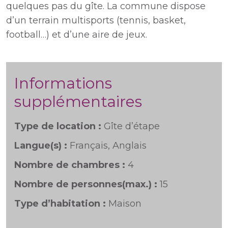
quelques pas du gîte. La commune dispose
d’un terrain multisports (tennis, basket,
football…) et d’une aire de jeux.
Informations
supplémentaires
Type de location :
Gîte d’étape
Langue(s) :
Français, Anglais
Nombre de chambres :
4
Nombre de personnes(max.) :
15
Type d’habitation :
Maison