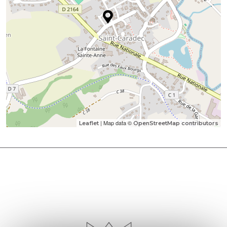
| Map data ©
Leaflet
OpenStreetMap contributors