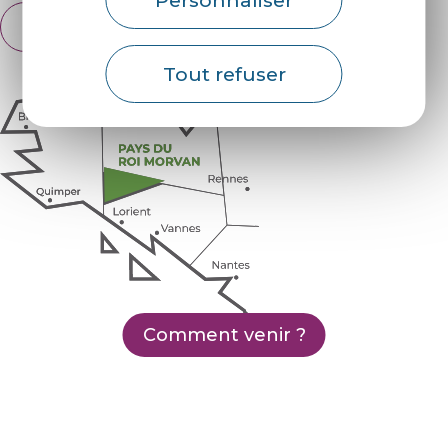
Français
English
Tout refuser
Comment venir ?