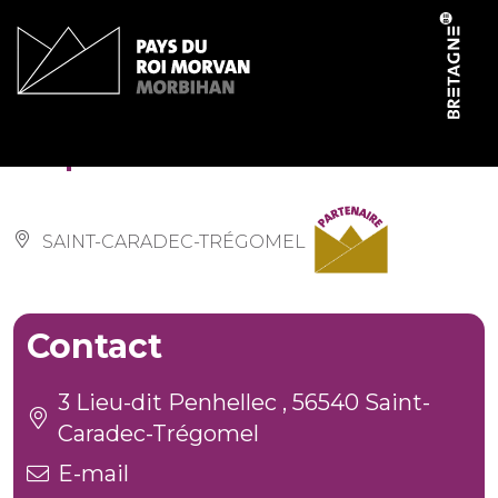
Panneau de gestion des cookies
Giquello Adrien
SAINT-CARADEC-TRÉGOMEL
Contact
3 Lieu-dit Penhellec , 56540 Saint-
Caradec-Trégomel
E-mail