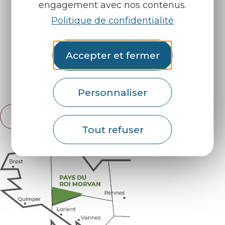
engagement avec nos contenus.
Nos brochures
Météo
Politique de confidentialité
Accepter et fermer
Retrouvez-nous sur :
Espace pro
Partenaires
Personnaliser
Français
English
Tout refuser