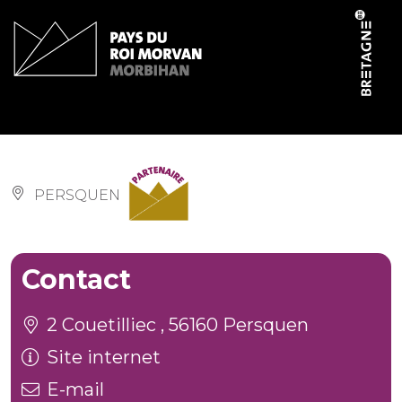
Panneau de gestion des cookies
Forêt Totem
PERSQUEN
Contact
2 Couetilliec , 56160 Persquen
Site internet
E-mail