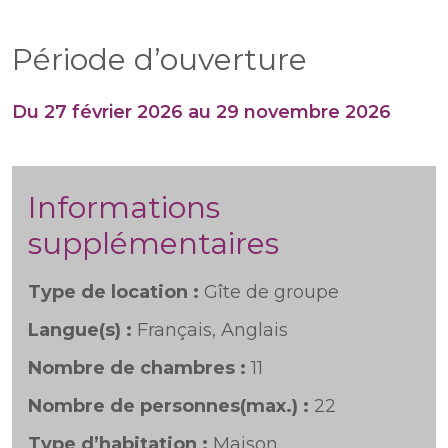
Période d’ouverture
Du 27 février 2026 au 29 novembre 2026
Informations
supplémentaires
Type de location :
Gîte de groupe
Langue(s) :
Français, Anglais
Nombre de chambres :
11
Nombre de personnes(max.) :
22
Type d’habitation :
Maison