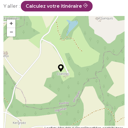
Y aller :
Calculez votre itinéraire
+
−
| Map data ©