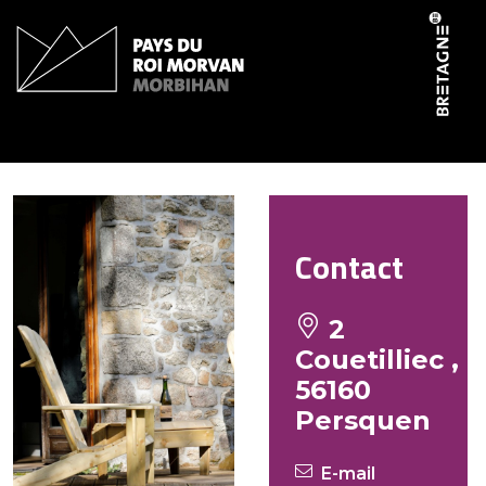
Panneau de gestion des cookies
Forêt Totem – Hazel
Contact
2
Couetilliec ,
56160
Persquen
E-mail