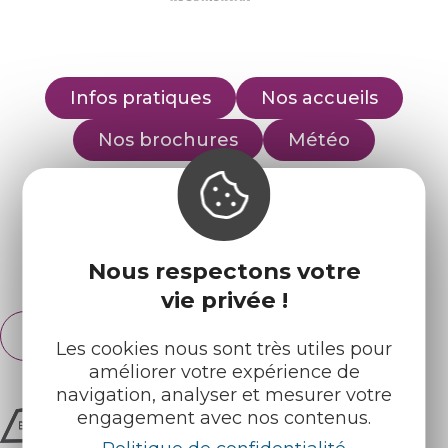
Infos pratiques
Nos accueils
Nos brochures
Météo
Retrouvez-nous sur :
Nous respectons votre
Espace pro
Partenaires
vie privée !
Français
English
Les cookies nous sont très utiles pour
améliorer votre expérience de
navigation, analyser et mesurer votre
engagement avec nos contenus.