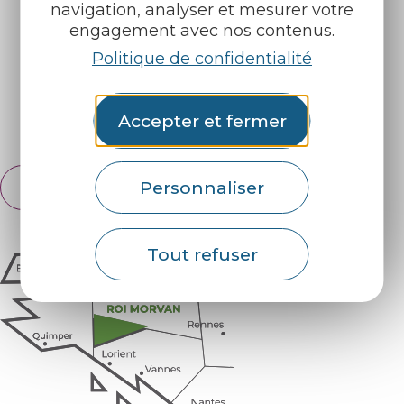
navigation, analyser et mesurer votre
Nos brochures
Météo
engagement avec nos contenus.
Politique de confidentialité
Retrouvez-nous sur :
Accepter et fermer
Espace pro
Partenaires
Personnaliser
Français
English
Tout refuser