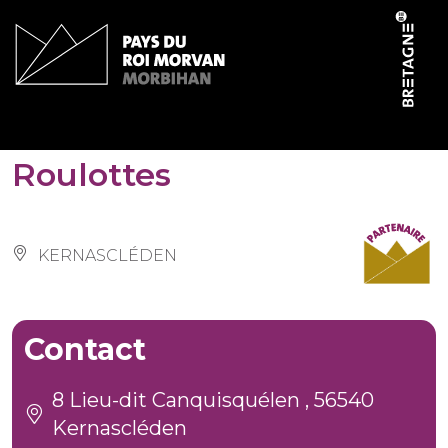
Panneau de gestion des cookies
Domaine du Scorff –
Roulottes
KERNASCLÉDEN
Contact
8 Lieu-dit Canquisquélen , 56540
Kernascléden