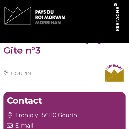
Panneau de gestion des cookies
Domaine de Tronjoly –
Gîte n°3
GOURIN
Contact
Tronjoly , 56110 Gourin
E-mail