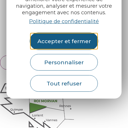
navigation, analyser et mesurer votre
Nos brochures
Météo
engagement avec nos contenus.
Politique de confidentialité
Retrouvez-nous sur :
Accepter et fermer
Espace pro
Partenaires
Personnaliser
Français
English
Tout refuser