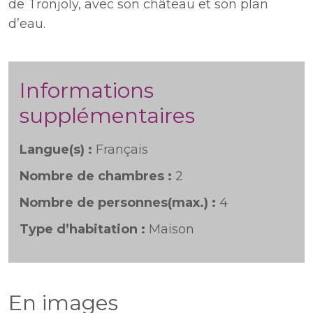
de Tronjoly, avec son château et son plan
d’eau.
Informations
supplémentaires
Langue(s) :
Français
Nombre de chambres :
2
Nombre de personnes(max.) :
4
Type d’habitation :
Maison
En images