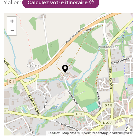
Y aller :
Calculez votre itinéraire
+
−
| Map data ©
Leaflet
OpenStreetMap contributors