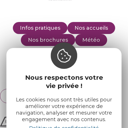
Infos pratiques
Nos accueils
Nos brochures
Météo
Retrouvez-nous sur :
Nous respectons votre
Espace pro
Partenaires
vie privée !
Français
English
Les cookies nous sont très utiles pour
améliorer votre expérience de
navigation, analyser et mesurer votre
engagement avec nos contenus.