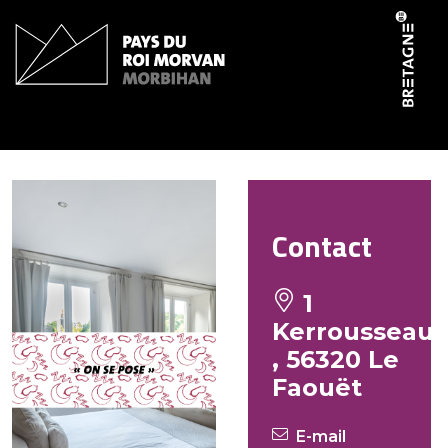
Panneau de gestion des cookies
Crown Roads
Contact
1
Kerrousseau
, 56320 Le
Faouët
E-mail