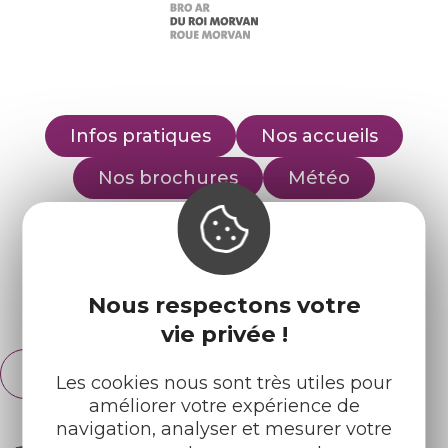
Infos pratiques
Nos accueils
Nos brochures
Météo
Retrouvez-nous sur :
Nous respectons votre
Espace pro
Partenaires
vie privée !
Français
English
Les cookies nous sont très utiles pour
améliorer votre expérience de
navigation, analyser et mesurer votre