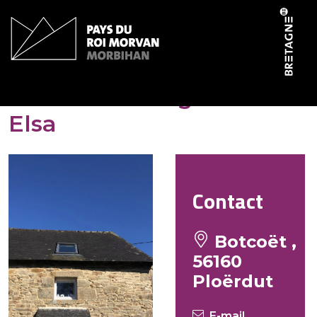
Panneau de gestion des cookies
Bot Coët Cottages – Gîte
Elsa
Contact
Botcoët ,
56160
Ploërdut
E-mail