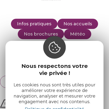
Infos pratiques
Nos accueils
Nos brochures
Météo
Retrouvez-nous sur :
Nous respectons votre
Espace pro
Partenaires
vie privée !
Français
English
Les cookies nous sont très utiles pour
améliorer votre expérience de
navigation, analyser et mesurer votre
engagement avec nos contenus.