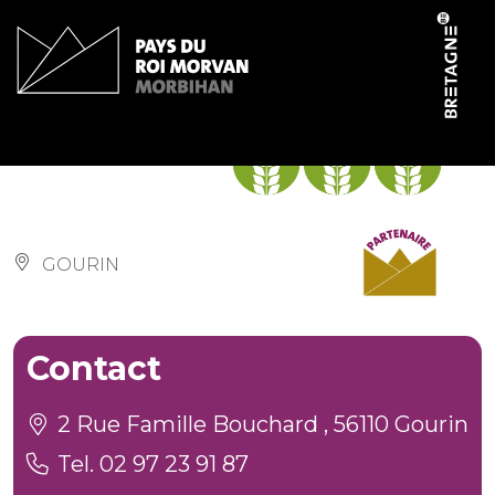
Panneau de gestion des cookies
An Didrouz
GOURIN
Contact
2 Rue Famille Bouchard , 56110 Gourin
Tel. 02 97 23 91 87