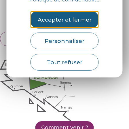
Retrouvez-nous sur :
Accepter et fermer
Espace pro
Partenaires
Français
Personnaliser
English
Tout refuser
Comment venir ?