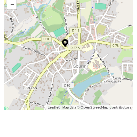
−
| Map data ©
Leaflet
OpenStreetMap contributors