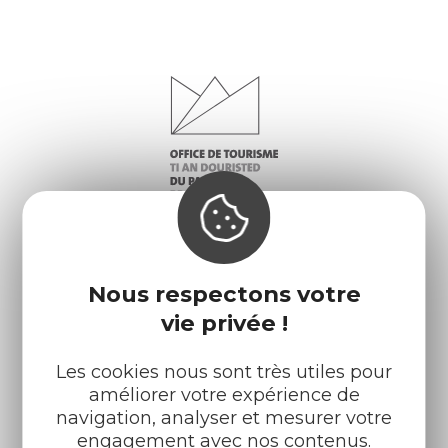
Nous respectons votre
vie privée !
Infos pratiques
Nos accueils
Nos brochures
Météo
Les cookies nous sont très utiles pour
améliorer votre expérience de
navigation, analyser et mesurer votre
Retrouvez-nous sur :
engagement avec nos contenus.