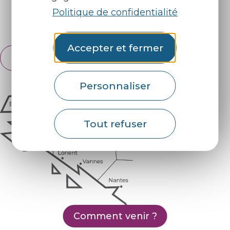
Politique de confidentialité
Espace pro
Partenaires
Accepter et fermer
Français
English
Personnaliser
Tout refuser
Comment venir ?