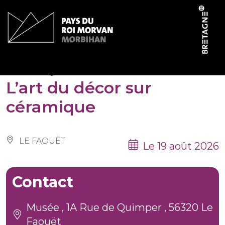
Panneau de gestion des cookies
Visite/atelier famille :
L’art du décor sur
céramique
LE FAOUËT
Le 19 août 2026
Contact
Musée , 1A Rue de Quimper , 56320 Le
Faouët