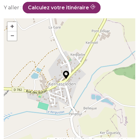
Y aller :
Calculez votre itinéraire
+
−