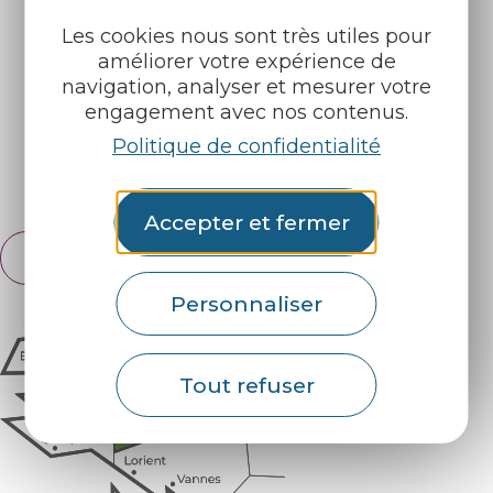
Les cookies nous sont très utiles pour
Nos brochures
Météo
améliorer votre expérience de
navigation, analyser et mesurer votre
engagement avec nos contenus.
Retrouvez-nous sur :
Politique de confidentialité
Espace pro
Partenaires
Accepter et fermer
Français
English
Personnaliser
Tout refuser