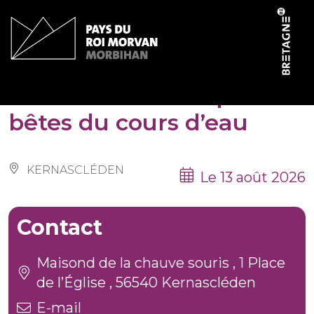
Panneau de gestion des cookies
Sortie Nature Les p’tites
bêtes du cours d’eau
KERNASCLÉDEN
Le 13 août 2026
Contact
Maisond de la chauve souris , 1 Place
de l’Église , 56540 Kernascléden
E-mail