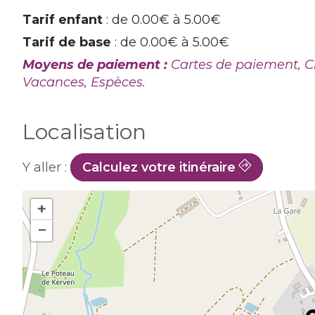
Tarif enfant
: de 0.00€ à 5.00€
Tarif de base
: de 0.00€ à 5.00€
Moyens de paiement :
Cartes de paiement, C
Vacances, Espèces.
Localisation
Y aller :
Calculez votre itinéraire
+
−