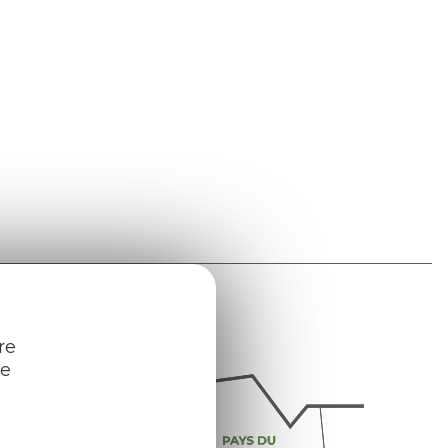
re
re