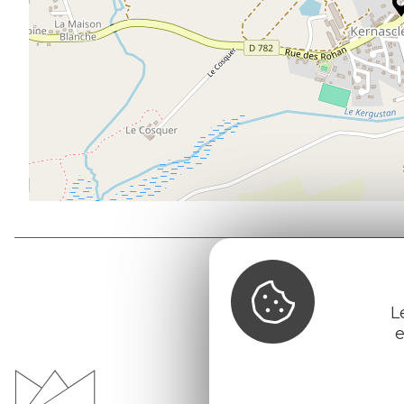
L
e
Office d
du Pays d
Morvan