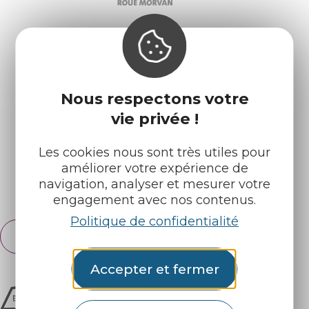
Infos pratiques
Nos accueils
Nous respectons votre
Nos brochures
Météo
vie privée !
Les cookies nous sont très utiles pour
Retrouvez-nous sur :
améliorer votre expérience de
navigation, analyser et mesurer votre
Espace pro
Partenaires
engagement avec nos contenus.
Politique de confidentialité
Français
English
Accepter et fermer