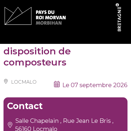
Panneau de gestion des cookies
Permanence de mise à
disposition de
composteurs
LOCMALO
Le 07 septembre 2026
Contact
Salle Chapelain , Rue Jean Le Bris ,
56160 Locmalo