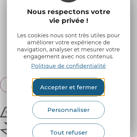
Nous respectons votre
Infos pratiques
Nos accueils
vie privée !
Nos brochures
Météo
Les cookies nous sont très utiles pour
améliorer votre expérience de
Retrouvez-nous sur :
navigation, analyser et mesurer votre
engagement avec nos contenus.
Espace pro
Partenaires
Politique de confidentialité
Français
Accepter et fermer
English
Personnaliser
Tout refuser