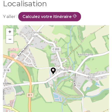
Localisation
Y aller :
Calculez votre itinéraire
+
−