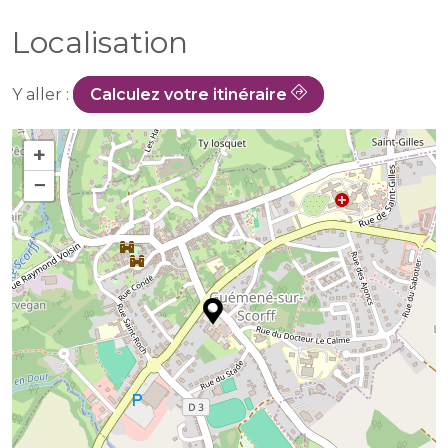
Localisation
Y aller :
Calculez votre itinéraire
+
−