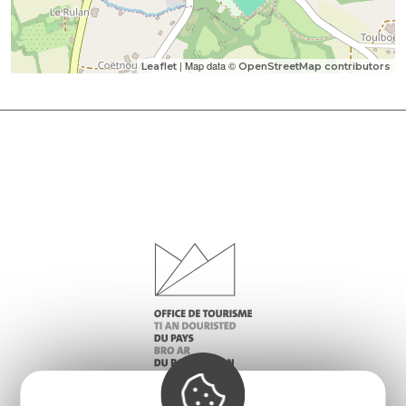
| Map data ©
Leaflet
OpenStreetMap contributors