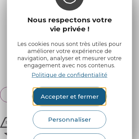
Nous respectons votre
Infos pratiques
Nos accueils
vie privée !
Nos brochures
Météo
Les cookies nous sont très utiles pour
améliorer votre expérience de
Retrouvez-nous sur :
navigation, analyser et mesurer votre
engagement avec nos contenus.
Espace pro
Partenaires
Politique de confidentialité
Français
Accepter et fermer
English
Personnaliser