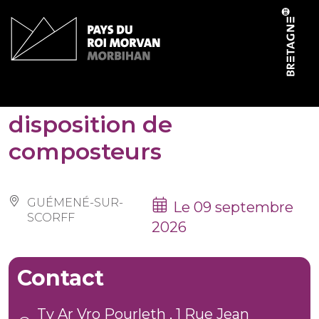
Panneau de gestion des cookies
Permanence de mise à
disposition de
composteurs
GUÉMENÉ-SUR-
Le 09 septembre
SCORFF
2026
Contact
Ty Ar Vro Pourleth , 1 Rue Jean