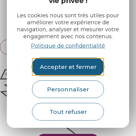
vie privée !
Retrouvez-nous sur :
Les cookies nous sont très utiles pour
améliorer votre expérience de
Espace pro
Partenaires
navigation, analyser et mesurer votre
engagement avec nos contenus.
Politique de confidentialité
Français
English
Accepter et fermer
Personnaliser
Tout refuser