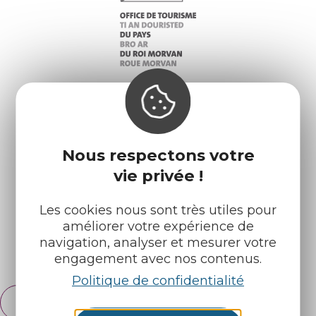
Infos pratiques
Nos accueils
Nous respectons votre
Nos brochures
Météo
vie privée !
Les cookies nous sont très utiles pour
Retrouvez-nous sur :
améliorer votre expérience de
navigation, analyser et mesurer votre
Espace pro
Partenaires
engagement avec nos contenus.
Politique de confidentialité
Français
English