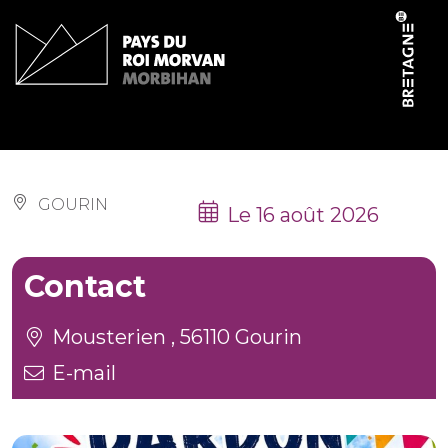
Panneau de gestion des cookies
Pardon de Mousterien
GOURIN
Le 16 août 2026
Contact
Mousterien , 56110 Gourin
E-mail