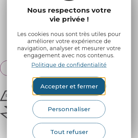
Nos brochures
Météo
Nous respectons votre
vie privée !
Retrouvez-nous sur :
Les cookies nous sont très utiles pour
améliorer votre expérience de
Espace pro
Partenaires
navigation, analyser et mesurer votre
engagement avec nos contenus.
Politique de confidentialité
Français
English
Accepter et fermer
Personnaliser
Tout refuser