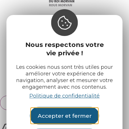
Infos pratiques
Nos accueils
Nous respectons votre
Nos brochures
Météo
vie privée !
Les cookies nous sont très utiles pour
Retrouvez-nous sur :
améliorer votre expérience de
navigation, analyser et mesurer votre
Espace pro
Partenaires
engagement avec nos contenus.
Politique de confidentialité
Français
English
Accepter et fermer