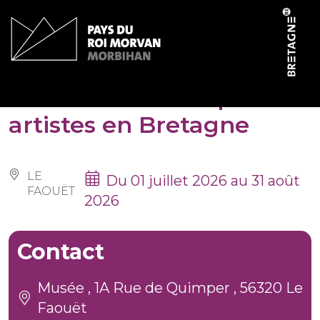
Panneau de gestion des cookies
Les sonneurs vus par les
artistes en Bretagne
LE
Du 01 juillet 2026 au 31 août
FAOUËT
2026
Contact
Musée , 1A Rue de Quimper , 56320 Le
Faouët