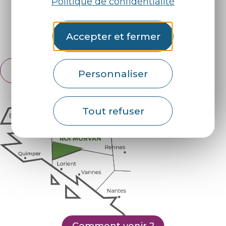
Politique de confidentialité
Retrouvez-nous sur :
Accepter et fermer
Espace pro
Partenaires
Français
Personnaliser
English
Tout refuser