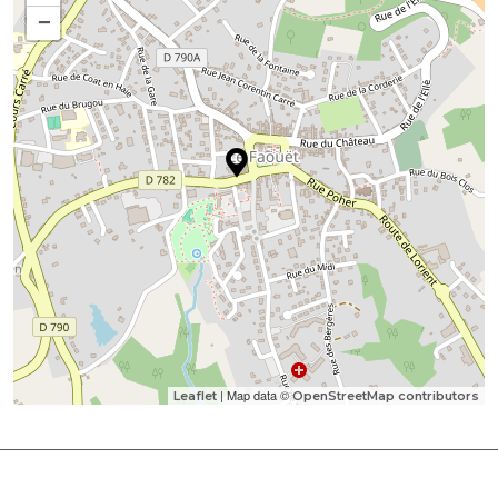
−
| Map data ©
Leaflet
OpenStreetMap contributors