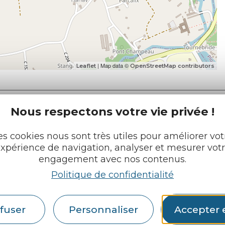
| Map data ©
Leaflet
OpenStreetMap contributors
Nous respectons votre vie privée !
es cookies nous sont très utiles pour améliorer vot
xpérience de navigation, analyser et mesurer vot
e tourisme
Retrouvez-nous sur :
engagement avec nos contenus.
u roi
Politique de confidentialité
pratiques
fuser
Personnaliser
Accepter 
cueils
Espace pro