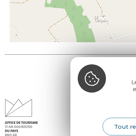
L
e
Office d
du Pays d
Morvan
Infos 
Tout re
Nos ac