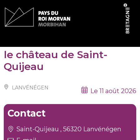
Panneau de gestion des cookies
Les Patrimoines de l’été :
le château de Saint-
Quijeau
LANVÉNÉGEN
Le 11 août 2026
Contact
Saint-Quijeau , 56320 Lanvénégen