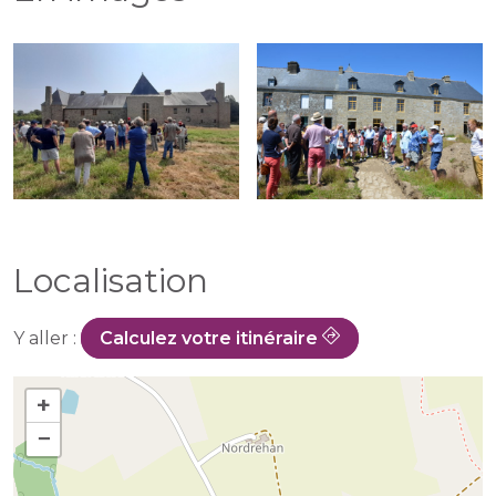
Localisation
Y aller :
Calculez votre itinéraire
+
−