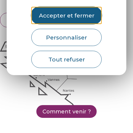
Espace pro
Partenaires
Accepter et fermer
Français
English
Personnaliser
Tout refuser
Comment venir ?