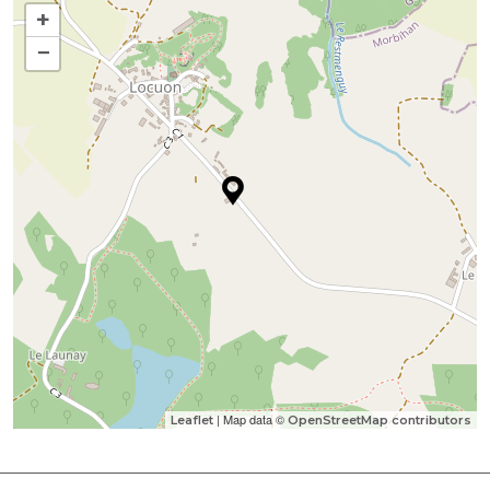
+
−
| Map data ©
Leaflet
OpenStreetMap contributors