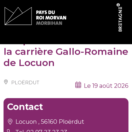
Panneau de gestion des cookies
Les patrimoines de l’été :
la carrière Gallo-Romaine
de Locuon
PLOËRDUT
Le 19 août 2026
Contact
Locuon , 56160 Ploërdut