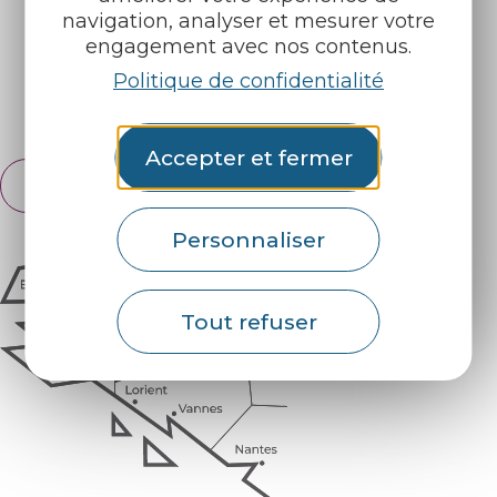
navigation, analyser et mesurer votre
engagement avec nos contenus.
Retrouvez-nous sur :
Politique de confidentialité
Espace pro
Partenaires
Accepter et fermer
Français
English
Personnaliser
Tout refuser