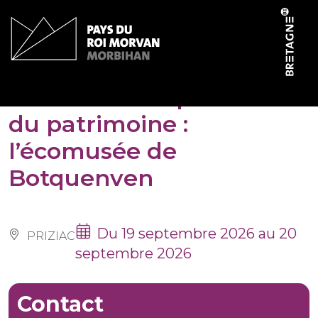
Panneau de gestion des cookies
Journées européennes
du patrimoine :
l’écomusée de
Botquenven
Du 19 septembre 2026 au 20
PRIZIAC
septembre 2026
Contact