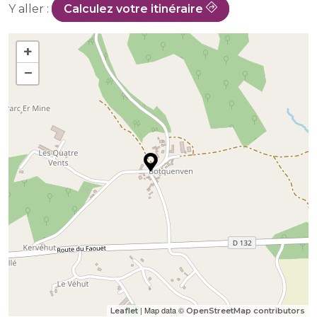
Y aller :
Calculez votre itinéraire
+
−
| Map data ©
Leaflet
OpenStreetMap contributors