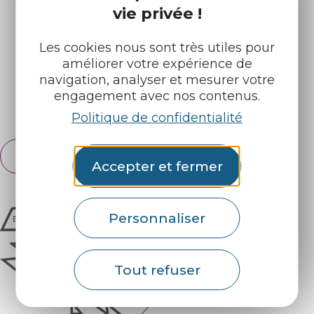
vie privée !
Nos brochures
Météo
Les cookies nous sont très utiles pour
améliorer votre expérience de
Retrouvez-nous sur :
navigation, analyser et mesurer votre
engagement avec nos contenus.
Espace pro
Partenaires
Politique de confidentialité
Français
English
Accepter et fermer
Personnaliser
Tout refuser