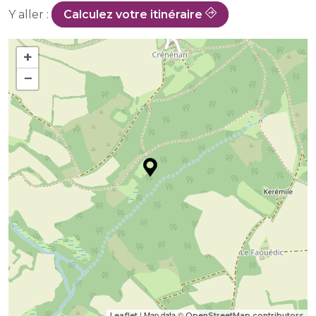
Y aller :
Calculez votre itinéraire
+
−
| Map data ©
Leaflet
OpenStreetMap contributors