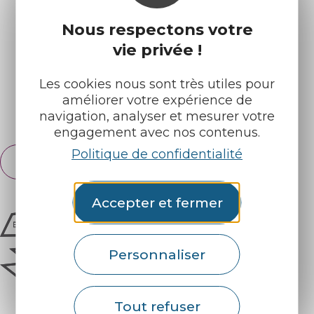
Nos brochures
Météo
Nous respectons votre
vie privée !
Retrouvez-nous sur :
Les cookies nous sont très utiles pour
améliorer votre expérience de
Espace pro
Partenaires
navigation, analyser et mesurer votre
engagement avec nos contenus.
Politique de confidentialité
Français
English
Accepter et fermer
Personnaliser
Tout refuser