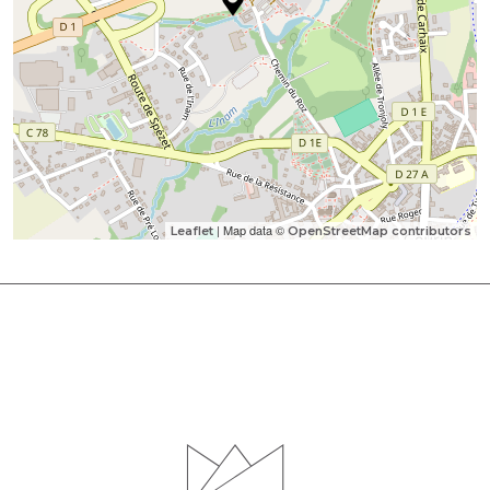
| Map data ©
Leaflet
OpenStreetMap contributors