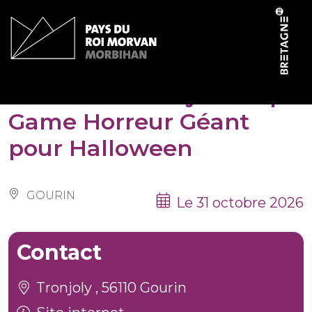
Panneau de gestion des cookies
Horror Academy : Escape
Game Horreur Géant
pour Halloween
GOURIN
Le 31 octobre 2026
Contact
Tronjoly , 56110 Gourin