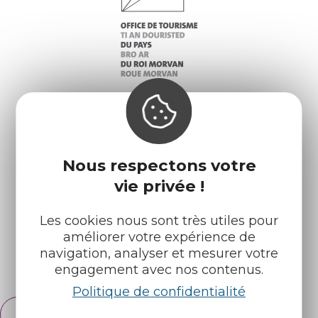
Infos pratiques
Nos accueils
Nous respectons votre
Nos brochures
Météo
vie privée !
Les cookies nous sont très utiles pour
Retrouvez-nous sur :
améliorer votre expérience de
navigation, analyser et mesurer votre
Espace pro
Partenaires
engagement avec nos contenus.
Politique de confidentialité
Français