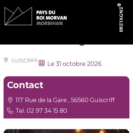
Panneau de gestion des cookies
Halloween à la gare
GUISCRIFF
Le 31 octobre 2026
Contact
117 Rue de la Gare , 56560 Guiscriff
Tel. 02 97 34 15 80