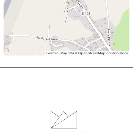
| Map data ©
Leaflet
OpenStreetMap contributors