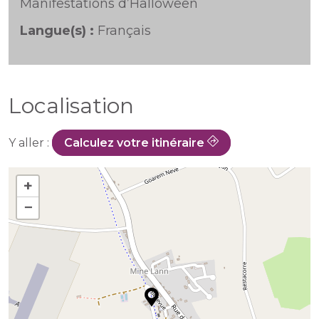
Manifestations d’Halloween
Langue(s) :
Français
Localisation
Y aller :
Calculez votre itinéraire
+
−