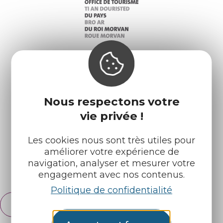
Infos pratiques
Nos accueils
Nous respectons votre
Nos brochures
Météo
vie privée !
Les cookies nous sont très utiles pour
Retrouvez-nous sur :
améliorer votre expérience de
navigation, analyser et mesurer votre
Espace pro
Partenaires
engagement avec nos contenus.
Politique de confidentialité
Français
English