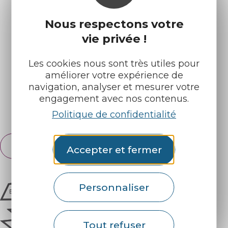
Nous respectons votre
Infos pratiques
Nos accueils
vie privée !
Nos brochures
Météo
Les cookies nous sont très utiles pour
améliorer votre expérience de
Retrouvez-nous sur :
navigation, analyser et mesurer votre
engagement avec nos contenus.
Espace pro
Partenaires
Politique de confidentialité
Français
Accepter et fermer
English
Personnaliser
Tout refuser