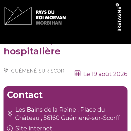
Panneau de gestion des cookies
Guémené, cité
hospitalière
GUÉMENÉ-SUR-SCORFF
Le 19 août 2026
Contact
Les Bains de la Reine , Place du
Château , 56160 Guémené-sur-Scorff
Site internet