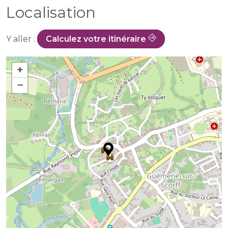
Localisation
Y aller :
Calculez votre itinéraire
+
−