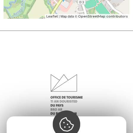
| Map data ©
Leaflet
OpenStreetMap contributors